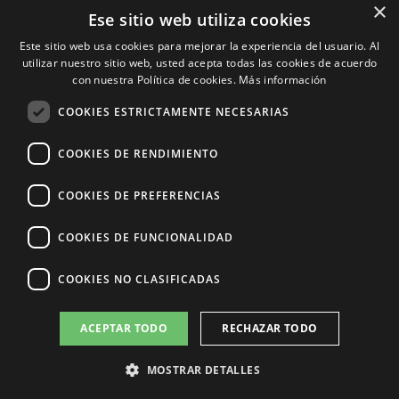
Promociones
×
Ese sitio web utiliza cookies
Consejos Ana Manao
Franquicias
Este sitio web usa cookies para mejorar la experiencia del usuario. Al
utilizar nuestro sitio web, usted acepta todas las cookies de acuerdo
Centros Ana Manao
con nuestra Política de cookies.
Más información
Nosotros
Trabaja en Ana Manao
COOKIES ESTRICTAMENTE NECESARIAS
Contacto
COOKIES DE RENDIMIENTO
COOKIES DE PREFERENCIAS
COOKIES DE FUNCIONALIDAD
COOKIES NO CLASIFICADAS
ACEPTAR TODO
RECHAZAR TODO
MOSTRAR DETALLES
© Ana Manao 2026. Todos los derechos reservados.