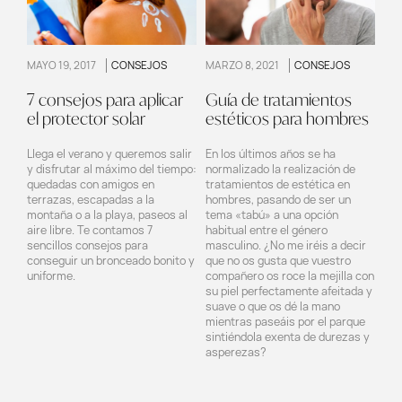
MAYO 19, 2017
CONSEJOS
MARZO 8, 2021
CONSEJOS
7 consejos para aplicar
Guía de tratamientos
el protector solar
estéticos para hombres
Llega el verano y queremos salir
En los últimos años se ha
y disfrutar al máximo del tiempo:
normalizado la realización de
quedadas con amigos en
tratamientos de estética en
terrazas, escapadas a la
hombres, pasando de ser un
montaña o a la playa, paseos al
tema «tabú» a una opción
aire libre. Te contamos 7
habitual entre el género
sencillos consejos para
masculino. ¿No me iréis a decir
conseguir un bronceado bonito y
que no os gusta que vuestro
uniforme.
compañero os roce la mejilla con
su piel perfectamente afeitada y
suave o que os dé la mano
mientras paseáis por el parque
sintiéndola exenta de durezas y
asperezas?