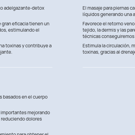
nto adelgazante-detox
El masaje para piernas ca
líquidos generando una a
gran eficacia tienen un
Favorece el retorno venoso
dos, estimulando el
tejido, la dermis y las p
técnicas conseguiremos
ina toxinas y contribuye a
Estimula la circulación, 
ajante.
toxinas, gracias al drenaj
os basados en el cuerpo
an importantes mejorando
 y reduciendo dolores
amiento para obtener el