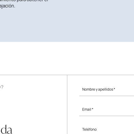
ajación.
O?
Nombre y apellidos *
Email *
uda
Teléfono