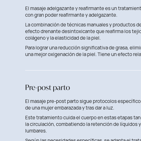
El masaje adelgazante y reafirmante es un tratamie
con gran poder reafirmante y adelgazante.
La combinación de técnicas manuales y productos de 
efecto drenante desintoxicante que reafirma los teji
colágeno y la elasticidad de la piel.
Para lograr una reducción significativa de grasa, elim
una mejor oxigenación de la piel. Tiene un efecto rel
Pre-post parto
El masaje pre-post parto sigue protocolos específic
de una mujer embarazada y tras dar a luz.
Este tratamiento cuida el cuerpo en estas etapas t
la circulación, combatiendo la retención de líquidos
lumbares.
Según las necesidades específicas, se adapta el trat