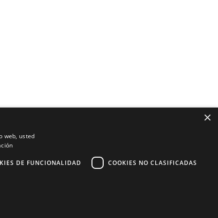
×
io web, usted
ación
KIES DE FUNCIONALIDAD
COOKIES NO CLASIFICADAS