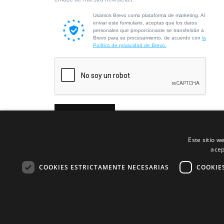
Usamos Brevo como plataforma de marketing. Al
enviar este formulario, aceptas que los datos
personales que proporcionaste se transferirán a
Brevo para su procesamiento, de acuerdo con
la
Política de privacidad de Brevo.
Suscribirme
Este sitio w
acep
COOKIES ESTRICTAMENTE NECESARIAS
COOKIE