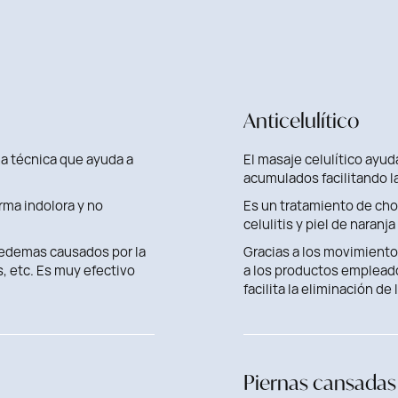
Anticelulítico
na técnica que ayuda a
El masaje celulítico ayuda
acumulados facilitando la
orma indolora y no
Es un tratamiento de cho
celulitis y piel de naranj
y edemas causados por la
Gracias a los movimientos
, etc. Es muy efectivo
a los productos empleado
facilita la eliminación de
Piernas cansadas