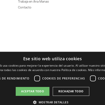
Trabaja en Ana Manao
Contacto
Ese sitio web utiliza cookies
eb usa cookies para mejorar la experiencia del usuario. Al utilizar nuestro sit
ta todas las cookies de acuerdo con nuestra Política de cookies.
Más inform
S DE RENDIMIENTO
COOKIES DE PREFERENCIAS
COO
ACEPTAR TODO
RECHAZAR TODO
MOSTRAR DETALLES
© Ana Manao 2026. Todos los derechos reservados.