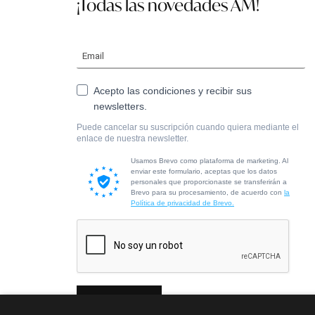
¡Todas las novedades AM!
Acepto las condiciones y recibir sus
newsletters.
Puede cancelar su suscripción cuando quiera mediante el
enlace de nuestra newsletter.
Usamos Brevo como plataforma de marketing. Al
enviar este formulario, aceptas que los datos
personales que proporcionaste se transferirán a
Brevo para su procesamiento, de acuerdo con
la
Política de privacidad de Brevo.
Suscribirme