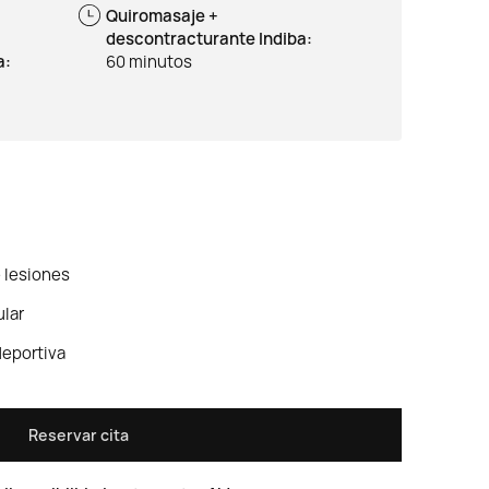
Quiromasaje +
descontracturante Indiba:
a:
60 minutos
 lesiones
lar
deportiva
Reservar cita