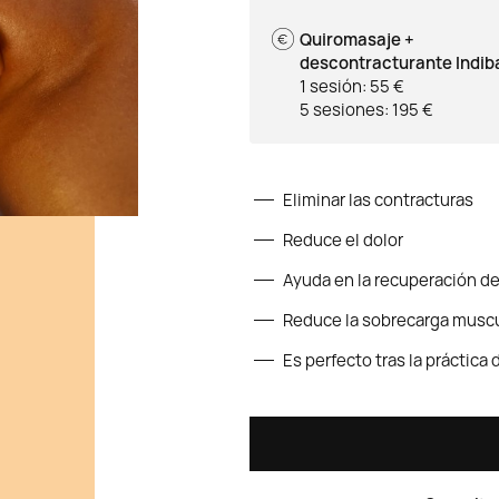
Quiromasaje +
descontracturante Indib
1 sesión: 55 €
5 sesiones: 195 €
Eliminar las contracturas
Reduce el dolor
Ayuda en la recuperación de
Reduce la sobrecarga muscu
Es perfecto tras la práctica 