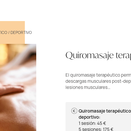
ICO / DEPORTIVO
Quiromasaje terap
El quiromasaje terapéutico permi
descargas musculares post-depor
lesiones musculares…
Quiromasaje terapéutico
deportivo:
1 sesión: 45 €
5 sesiones: 175 €