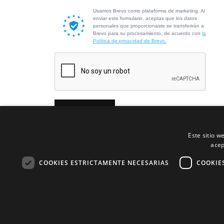
Usamos Brevo como plataforma de marketing. Al
enviar este formulario, aceptas que los datos
personales que proporcionaste se transferirán a
Brevo para su procesamiento, de acuerdo con
la
Política de privacidad de Brevo.
Suscribirme
Este sitio w
acep
COOKIES ESTRICTAMENTE NECESARIAS
COOKIE