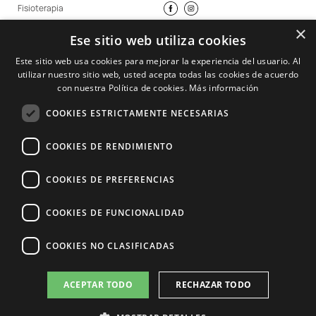
Fisioterapia
Promociones
×
Ese sitio web utiliza cookies
Consejos Ana Manao
Franquicias
Este sitio web usa cookies para mejorar la experiencia del usuario. Al
utilizar nuestro sitio web, usted acepta todas las cookies de acuerdo
Centros Ana Manao
con nuestra Política de cookies.
Más información
Nosotros
Trabaja en Ana Manao
COOKIES ESTRICTAMENTE NECESARIAS
Contacto
COOKIES DE RENDIMIENTO
COOKIES DE PREFERENCIAS
COOKIES DE FUNCIONALIDAD
COOKIES NO CLASIFICADAS
ACEPTAR TODO
RECHAZAR TODO