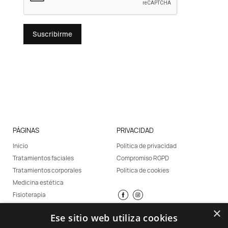
Suscribirme
PÁGINAS
PRIVACIDAD
Inicio
Política de privacidad
Tratamientos faciales
Compromiso RGPD
Tratamientos corporales
Política de cookies
Medicina estética
Fisioterapia
Promociones
×
Ese sitio web utiliza cookies
Consejos Ana Manao