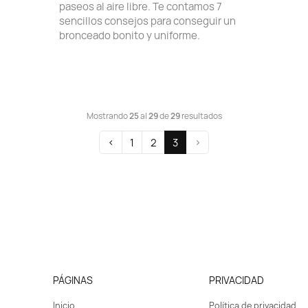
paseos al aire libre. Te contamos 7
sencillos consejos para conseguir un
bronceado bonito y uniforme.
Mostrando
25
al
29
de
29
resultados
‹
1
2
3
›
PÁGINAS
PRIVACIDAD
Inicio
Política de privacidad