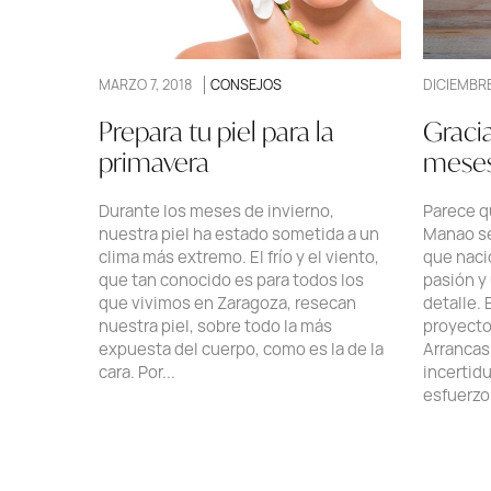
MARZO 7, 2018
CONSEJOS
DICIEMBRE
Prepara tu piel para la
Gracia
primavera
meses
Durante los meses de invierno,
Parece q
nuestra piel ha estado sometida a un
Manao se
clima más extremo. El frío y el viento,
que naci
que tan conocido es para todos los
pasión y
que vivimos en Zaragoza, resecan
detalle.
nuestra piel, sobre todo la más
proyectos
expuesta del cuerpo, como es la de la
Arrancas
cara. Por...
incertid
esfuerzo.