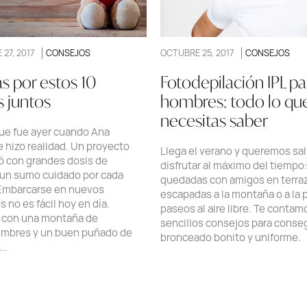
 27, 2017
CONSEJOS
OCTUBRE 25, 2017
CONSEJOS
s por estos 10
Fotodepilación IPL pa
 juntos
hombres: todo lo qu
necesitas saber
ue fue ayer cuando Ana
 hizo realidad. Un proyecto
Llega el verano y queremos sali
ó con grandes dosis de
disfrutar al máximo del tiempo:
 un sumo cuidado por cada
quedadas con amigos en terra
 Embarcarse en nuevos
escapadas a la montaña o a la p
 no es fácil hoy en día.
paseos al aire libre. Te contam
 con una montaña de
sencillos consejos para conse
umbres y un buen puñado de
bronceado bonito y uniforme.
..