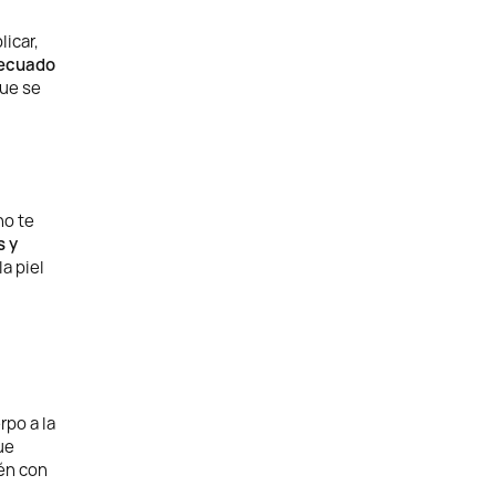
licar,
decuado
ue se
no te
s y
la piel
rpo a la
ue
ién con