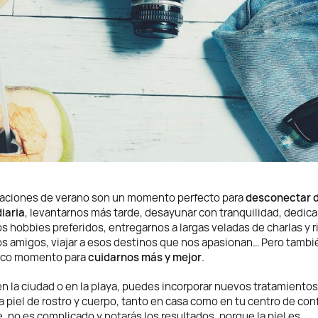
caciones de verano son un momento perfecto para
desconectar d
diaria
, levantarnos más tarde, desayunar con tranquilidad, dedica
s hobbies preferidos, entregarnos a largas veladas de charlas y r
s amigos, viajar a esos destinos que nos apasionan… Pero tambi
ico momento para
cuidarnos más y mejor
.
en la ciudad o en la playa, puedes incorporar nuevos tratamientos
la piel de rostro y cuerpo, tanto en casa como en tu centro de con
 no es complicado y notarás los resultados, porque la piel es