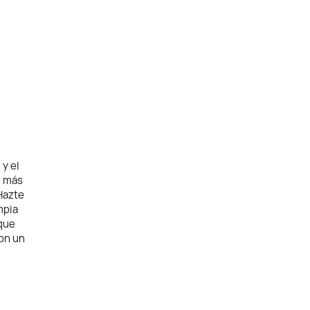
 y el
e más
 Hazte
mpia
que
con un