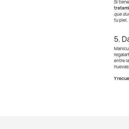
Si tien
tratami
que dur
tu piel
5. D
Manicur
regalar
entre l
nuevas 
Y recue