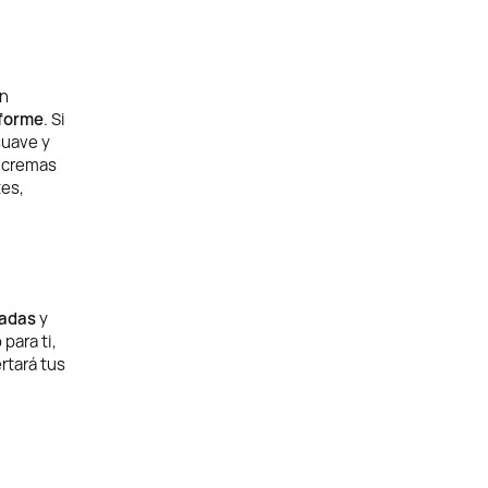
ón
iforme
. Si
suave y
s cremas
tes,
ladas
y
para ti,
rtará tus