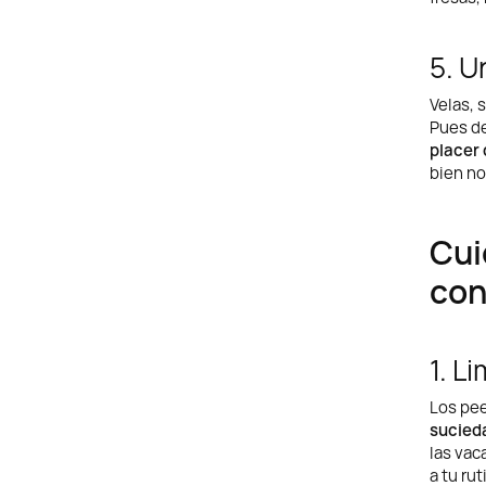
5. U
Velas, 
Pues de
placer
bien no
Cui
con
1. L
Los pee
sucied
las vac
a tu ru