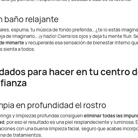
n baño relajante
sales, espuma, tu música de fondo preferida… ¿te lo estás imagi
ja de imaginarlo… ¡y hazlo! Cierra los ojos y deja tu mente fluir. Se
 de mimarte
y recuperarás esa sensación de bienestar interno qu
s sienta a todos.
dados para hacer en tu centro 
fianza
impia en profundidad el rostro
lings y limpiezas profundas consiguen
eliminar todas las impur
ad
, por eso el resultado es una piel resplandeciente y luminosa.
aciones con una buena limpieza facial, seguro que acabas incorp
tina de tratamientos.