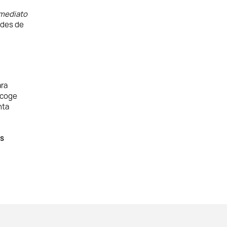
nmediato
ades de
ara
scoge
nta
@s