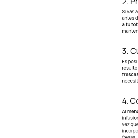
2. P
Si vas 
antes d
a tu fo
manteng
3. C
Es posi
result
fresca
necesit
4. 
Al meno
infusio
vez que
incorpo
fresas,