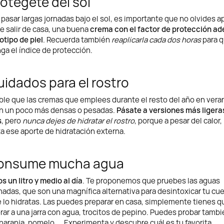
rotégete del sol
a pasar largas jornadas bajo el sol, es importante que no olvides ap
e salir de casa, una buena
crema con el factor de protección a
totipo de piel
. Recuerda también
reaplicarla cada dos horas
para q
a el índice de protección.
uidados para el rostro
ble que las cremas que emplees durante el resto del año en vera
en un poco más densas o pesadas.
Pásate a versiones más ligera
s
, pero
nunca dejes de hidratar el rostro
, porque a pesar del calor, 
a ese aporte de hidratación externa.
Consume mucha agua
s un litro y medio al día
. Te proponemos que pruebes las aguas
nadas, que son una magnífica alternativa para desintoxicar tu cue
 lo hidratas. Las puedes preparar en casa, simplemente tienes q
rar a una jarra con agua, trocitos de pepino. Puedes probar tamb
 naranja, pomelo, … Experimenta y descubre cuál es tu favorita.