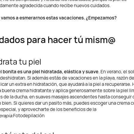
damente agradecida cuando recibe nuevos cuidados.
e vamos a esmerarnos estas vacaciones. ¿Empezamos?
dados para hacer tú mism@
idrata tu piel
l bonita es una piel hidratada, elástica y suave
. En verano, el sol
a deshidratan. Si además estás de vacaciones en la playa, razón d
licar un extra en hidratación, que ayudará a la piel a recuperarse.
 buena crema hidratante y aplica generosamente sobre la piel li
s de la ducha, en suaves masajes ascendentes hasta conseguir 
 bien. Si quieres dar un pasito más, puedes escoger una crema 
special, y aprovecharte de los beneficios de la
erapia
.Fotodepilación