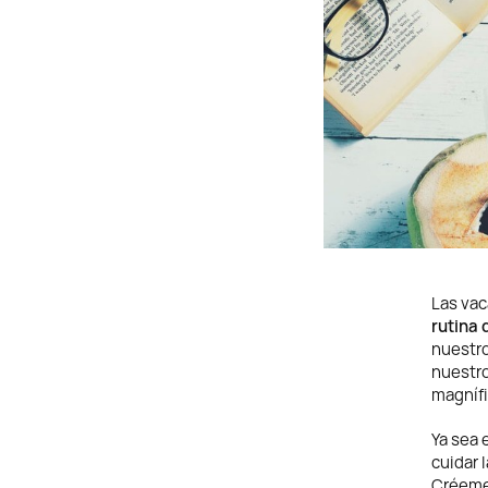
Las va
rutina 
nuestro
nuestro
magníf
Ya sea 
cuidar 
Créeme,