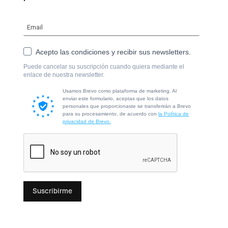
Acepto las condiciones y recibir sus newsletters.
Puede cancelar su suscripción cuando quiera mediante el
enlace de nuestra newsletter.
Usamos Brevo como plataforma de marketing. Al
enviar este formulario, aceptas que los datos
personales que proporcionaste se transferirán a Brevo
para su procesamiento, de acuerdo con
la Política de
privacidad de Brevo.
Suscribirme